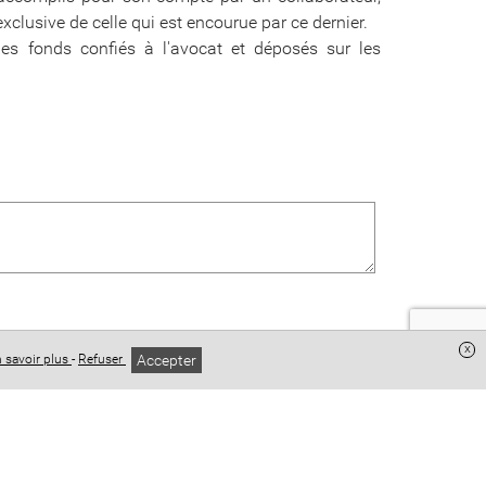
xclusive de celle qui est encourue par ce dernier.
es fonds confiés à l'avocat et déposés sur les
x
Accepter
 savoir plus
-
Refuser
oyez le premier à commenter !