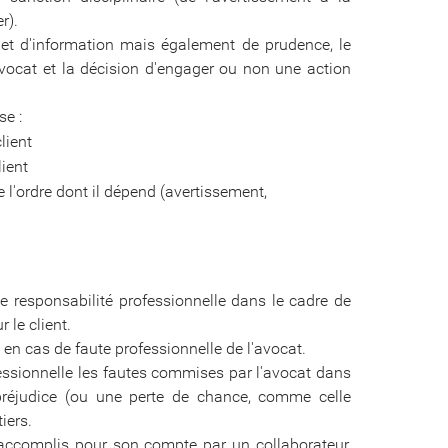
r).
l et d'information mais également de prudence, le
 avocat et la décision d'engager ou non une action
se :
lient
lient
e l'ordre dont il dépend (avertissement,
e responsabilité professionnelle dans le cadre de
 le client.
en cas de faute professionnelle de l'avocat.
fessionnelle les fautes commises par l'avocat dans
 préjudice (ou une perte de chance, comme celle
iers.
 accomplis pour son compte par un collaborateur,