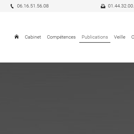
06.16.51.56.08
01.44.32.00
Cabinet
Compétences
Publications
Veille
C