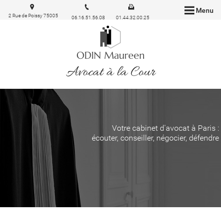
Menu
2 Rue de Poissy 75005
06.16.51.56.08
01.44.32.00.25
Paris
ODIN Maureen
Avocat à la Cour
Votre cabinet d'avocat à Paris :
écouter, conseiller, négocier, défendre